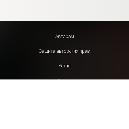
Авторам
Защита авторских прав
Устав
Услуги
Библиотека
Издательский проект НАД
Литературный журнал “СценГазета”