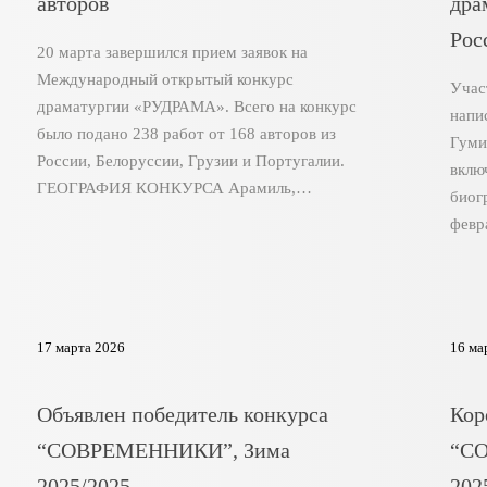
авторов
дра
Рос
20 марта завершился прием заявок на
Международный открытый конкурс
Учас
драматургии «РУДРАМА». Всего на конкурс
напи
было подано 238 работ от 168 авторов из
Гуми
России, Белоруссии, Грузии и Португалии.
вклю
ГЕОГРАФИЯ КОНКУРСА Арамиль,…
биог
февр
17 марта 2026
16 ма
Объявлен победитель конкурса
Кор
“СОВРЕМЕННИКИ”, Зима
“С
2025/2025
202