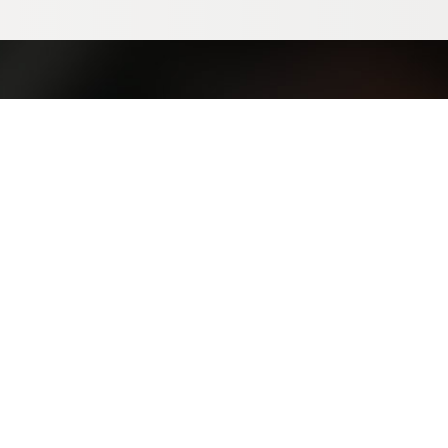
Библиотека
К
Издательский проект НАД
К
Литературный журнал “СценГазета”
П
ТС “Монолит”
К