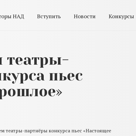
торы НАД
Вступить
Новости
Конкурсы
 театры-
курса пьес
прошлое»
м театры-партнёры конкурса пьес «Настоящее