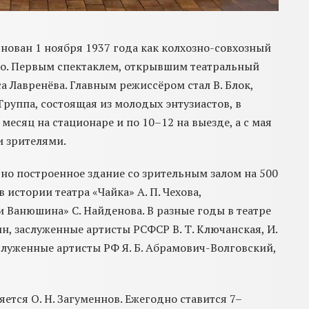
нован 1 ноября 1937 года как колхозно-совхозный
ого. Первым спектаклем, открывшим театральный
са Лавренёва. Главным режиссёром стал В. Блок,
руппа, состоящая из молодых энтузиастов, в
месяц на стационаре и по 10–12 на выезде, а с мая
и зрителями.
ьно построенное здание со зрительным залом на 500
 истории театра «Чайка» А. П. Чехова,
и Ванюшина» С. Найденова. В разные годы в театре
н, заслуженные артисты РСФСР В. Т. Ключанская, И.
заслуженные артисты РФ Я. Б. Абрамович-Волговский,
ется О. Н. Загуменнов. Ежегодно ставится 7–