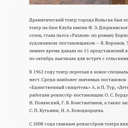
Драматический театр города Вольска был ос
театр на базе Клуба имени Ф. Э. Дзержинск
сезон, стала пьеса «Разлом» по роману Бори
художником-постановщиком — В. Воронов. Т
зимнее время давала по 15 представлений в 
по октябрь выезжала для встреч с сельским
В 1962 году театр переехал в новое специал
мест. Среди наиболее значимых постановок в
«Единственный свидетель» А. и П. Тур, «Дет
работали режиссёр-постановщик О. С. Бурди
Н. Полянский, Г. В. Константинов, а также 
С. П. Кутьмин, Н. А. Белодворцева.
С 2008 года главным режиссёром театра явля