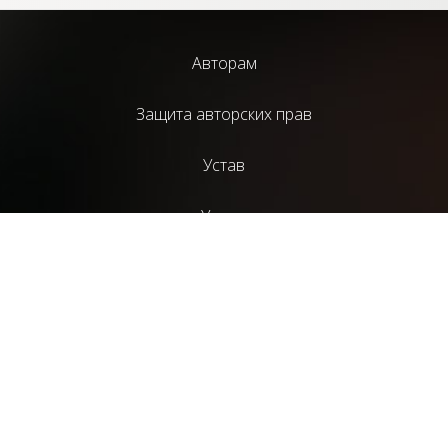
Авторам
Защита авторских прав
Устав
Услуги
Библиотека
Издательский проект НАД
Литературный журнал “СценГазета”
ТС “Монолит”