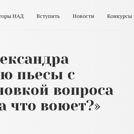
торы НАД
Вступить
Новости
Конкурсы
ександра
ю пьесы с
новкой вопроса
за что воюет?»