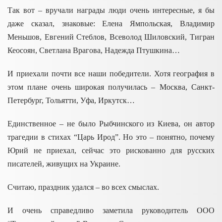
Так вот – вручали награды люди очень интересные, я бы
даже сказал, знаковые: Елена
Ямпольская
, Владимир
Меньшов
, Евгений Стеблов, Всеволод Шиловский, Тигран
Кеосоян, Светлана
Врагова
, Надежда Птушкина…
И приехали почти все наши победители. Хотя география в
этом плане очень широкая получилась – Москва, Санкт-
Петербург
,
Тольятти
,
Уфа
,
Иркутск
…
Единственное – не было Рыбчинского из
Киева
, он автор
трагедии в стихах “Царь Ирод”. Но это – понятно, почему
Юрий не приехал, сейчас это рискованно для русских
писателей, живущих на
Украине
.
Считаю, праздник удался – во всех смыслах.
И очень справедливо заметила руководитель
ООО