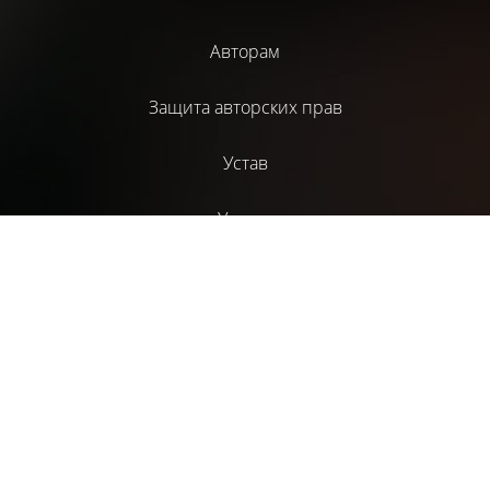
Авторам
Защита авторских прав
Устав
Услуги
Библиотека
Издательский проект НАД
Литературный журнал “СценГазета”
ТС “Монолит”