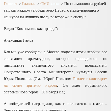
Главная
Главная
СМИ о нас
По полмиллиона рублей
>
>
>
выдали каждому победителю Первого международного
конкурса на лучшую пьесу “Автора – на сцену!”
Радио “Комсомольская правда”:
Александр Гамов
Как мы уже сообщали, в
Москве
подвели итоги необычного
состязания драматургов, которое проводилось по
инициативе знаменитого писателя, председателя
Общественного Совета Министерства культуры
России
Юрия
Полякова
. (См. “Юрий Поляков:
Гамлет с клистиром
на сцене зрителю надоел
. Он ждет нормального
современного героя”, 30 ноября с.г.)
А победителей награждали, как и полагается, в театре…
Финал конкурса прошёл с аншлагом.