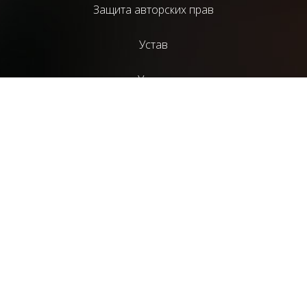
Защита авторских прав
Устав
Услуги
Библиотека
Издательский проект НАД
Литературный журнал “СценГазета”
ТС “Монолит”
Команда
Критика