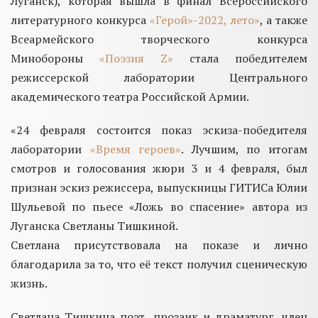
Луганск), которая вышла в финал Всероссийского
литературного конкурса
«Герой»-2022, лето»
, а также
Всеармейского творческого конкурса
Минобороны
«Поэзия Z»
стала победителем
режиссерской лаборатории Центрального
академического театра Российской Армии.
«24 февраля состоится показ эскиза-победителя
лаборатории
«Время героев»
. Лучшим, по итогам
смотров и голосования жюри 3 и 4 февраля, был
признан эскиз режиссера, выпускницы ГИТИСа Юлии
Шульевой по пьесе «Ложь во спасение» автора из
Луганска Светланы Тишкиной.
Светлана присутствовала на показе и лично
благодарила за то, что её текст получил сценическую
жизнь.
Светлана Тишкина поэт, прозаик и драматург, член