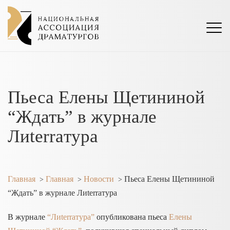
Пьеса Елены Щетининой
“Ждать” в журнале
Лиterraтура
Главная
Главная
Новости
Пьеса Елены Щетининой
>
>
>
“Ждать” в журнале Лиterraтура
В журнале
“Лиterraтура”
опубликована пьеса
Елены