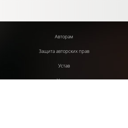
Авторам
Защита авторских прав
Устав
Услуги
Библиотека
Издательский проект НАД
Литературный журнал “СценГазета”