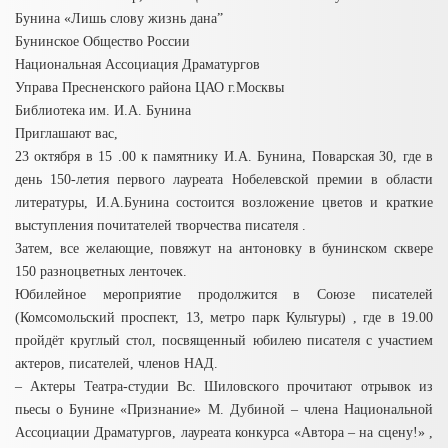
Бунина «Лишь слову жизнь дана”
Бунинское Общество России
Национальная Ассоциация Драматургов
Управа Пресненского района ЦАО г.Москвы
Библиотека им. И.А. Бунина
Приглашают вас,
23 октября в 15 .00 к памятнику И.А. Бунина, Поварская 30, где в
день 150-летия первого лауреата Нобелевской премии в области
литературы, И.А.Бунина состоится возложение цветов и краткие
выступления почитателей творчества писателя .
Затем, все желающие, повяжут на антоновку в бунинском сквере
150 разноцветных ленточек.
Юбилейное мероприятие продолжится в Союзе писателей
(Комсомольский проспект, 13, метро парк Культуры) , где в 19.00
пройдёт круглый стол, посвященный юбилею писателя с участием
актеров, писателей, членов НАД.
– Актеры Театра-студии Вс. Шиловского прочитают отрывок из
пьесы о Бунине «Признание» М. Дубиной – члена Национальной
Ассоциации Драматургов, лауреата конкурса «Автора – на сцену!» ,