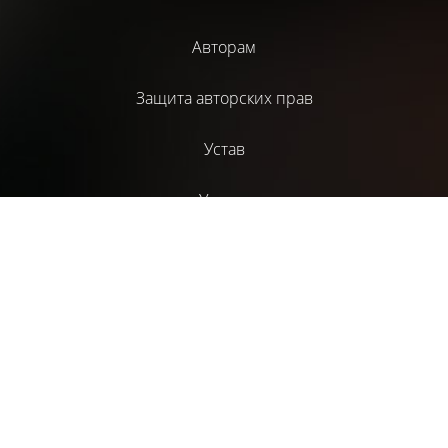
Авторам
Защита авторских прав
Устав
Услуги
Библиотека
Издательский проект НАД
Литературный журнал “СценГазета”
ТС “Монолит”