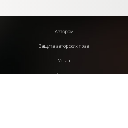
Авторам
Защита авторских прав
Устав
Услуги
Библиотека
Издательский проект НАД
Литературный журнал “СценГазета”