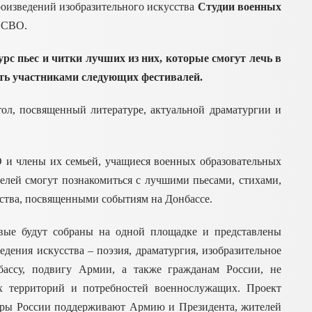
роизведений изобразительного искусства
Студии военных
 СВО.
урс пьес и читки лучших из них, которые смогут лечь в
тать участниками следующих фестивалей.
тол, посвященный литературе, актуальной драматургии и
 и члены их семьей, учащиеся военных образовательных
елей смогут познакомиться с лучшими пьесами, стихами,
сства, посвященными событиям на Донбассе.
рвые будут собраны на одной площадке и представлены
дения искусства – поэзия, драматургия, изобразительное
бассу, подвигу Армии, а также гражданам России, не
х территорий и потребностей военнослужащих. Проект
туры России поддерживают Армию и Президента, жителей