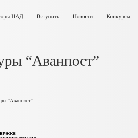
торы НАД
Вступить
Новости
Конкурсы
уры “Аванпост”
уры “Аванпост”