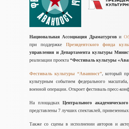
Национальная Ассоциация Драматургов
и
Об
при поддержке
Президентского фонда кул
управления и Департамента культуры
Минис
реализации проекта
“Фестиваль культуры «Ава
Фестиваль культуры “Аванпост”
, который п
культурным событием федерального масштаба
военной операции. Откроет фестиваль пресс-кон
На площадках
Центрального академическог
представлены 7 лучших спектаклей, привезенных 
Также со сцены в исполнении авторов и актер