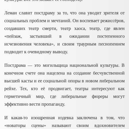
Леман славит постдраму за то, что она уводит зрителя от
социальных проблем и мечтаний. Он воспевает режиссёров,
создавших театр смерти, театр хаоса, театр, где явлен
«пейзаж, застывший в ожидании постепенного
исчезновения человека», и своим траурным песнопением
подводит к очевидному выводу.
Постдрама –– это могильщица национальной культуры. В
конечном счете она нацелена на создание бесчувственной
высшей касты и ее социальной опоры в новом либеральном
рейхе. Тех, кто её продвигает, театры интересуют как
герметичный мир, где либеральные фюреры могут
эффективно вести пропаганду.
И какая-то изощренная издевка заключена в том, что
«новаторы сцены» называют своим вдохновителем