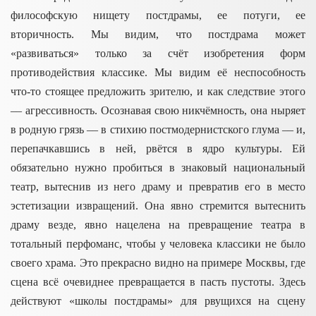
философскую нищету постдрамы, ее потуги, ее
вторичность. Мы видим, что постдрама может
«развиваться» только за счёт изобретения форм
противодействия классике. Мы видим её неспособность
что-то стоящее предложить зрителю, и как следствие этого
–– агрессивность. Осознавая свою никчёмность, она ныряет
в родную грязь –– в стихию постмодернистского глума –– и,
перепачкавшись в ней, рвётся в ядро культуры. Ей
обязательно нужно пробиться в знаковый национальный
театр, вытеснив из него драму и превратив его в место
эстетизации извращений. Она явно стремится вытеснить
драму везде, явно нацелена на превращение театра в
тотальный перфоманс, чтобы у человека классики не было
своего храма. Это прекрасно видно на примере Москвы, где
сцена всё очевиднее превращается в пасть пустоты. Здесь
действуют «школы постдрамы» для рвущихся на сцену