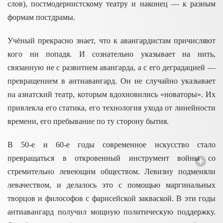
слов), постмодернистскому театру и наконец –– к разным
формам постдрамы.
Учёный прекрасно знает, что к авангардистам причисляют
кого ни попадя. И сознательно указывает на нить,
связанную не с развитием авангарда, а с его деградацией ––
превращением в антиавангард. Он не случайно указывает
на азиатский театр, которым вдохновились «новаторы». Их
привлекла его статика, его технология ухода от линейности
времени, его пребывание по ту сторону бытия.
В 50-е и 60-е годы современное искусство стало
превращаться в откровенный инструмент войны со
стремительно левеющим обществом. Левизну подменяли
левачеством, и делалось это с помощью маргинальных
творцов и философов с фарисейской закваской. В эти годы
антиавангард получил мощную политическую поддержку.