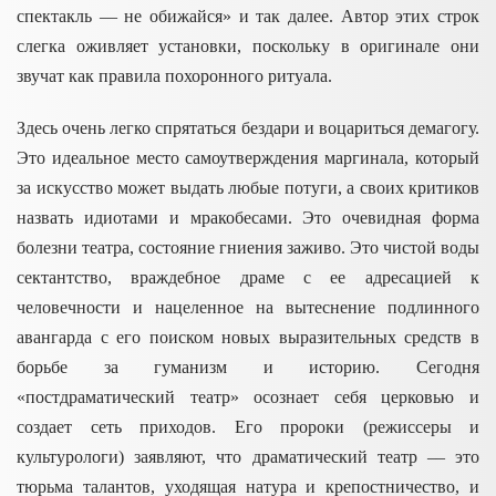
спектакль — не обижайся» и так далее. Автор этих строк
слегка оживляет установки, поскольку в оригинале они
звучат как правила похоронного ритуала.
Здесь очень легко спрятаться бездари и воцариться демагогу.
Это идеальное место самоутверждения маргинала, который
за искусство может выдать любые потуги, а своих критиков
назвать идиотами и мракобесами. Это очевидная форма
болезни театра, состояние гниения заживо. Это чистой воды
сектантство, враждебное драме с ее адресацией к
человечности и нацеленное на вытеснение подлинного
авангарда с его поиском новых выразительных средств в
борьбе за гуманизм и историю. Сегодня
«постдраматический театр» осознает себя церковью и
создает сеть приходов. Его пророки (режиссеры и
культурологи) заявляют, что драматический театр –– это
тюрьма талантов, уходящая натура и крепостничество, и