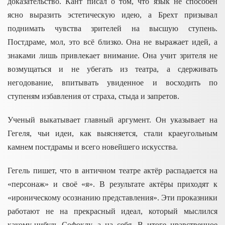
доказательство. Кант писал о том, что язык не способен
ясно выразить эстетическую идею, а Брехт призывал
поднимать чувства зрителей на высшую ступень.
Постдраме, мол, это всё близко. Она не выражает идей, а
знаками лишь привлекает внимание. Она учит зрителя не
возмущаться и не убегать из театра, а сдерживать
негодование, впитывать увиденное и восходить по
ступеням избавления от страха, стыда и запретов.
Ученый выкатывает главный аргумент. Он указывает на
Гегеля, чьи идеи, как выясняется, стали краеугольным
камнем постдрамы и всего новейшего искусства.
Гегель пишет, что в античном театре актёр распадается на
«персонаж» и своё «я». В результате актёры приходят к
«ироническому осознанию представления». Эти проказники
работают не на прекрасный идеал, который мыслился
какому-нибудь Софоклу, а на себя. В итоге нравственное