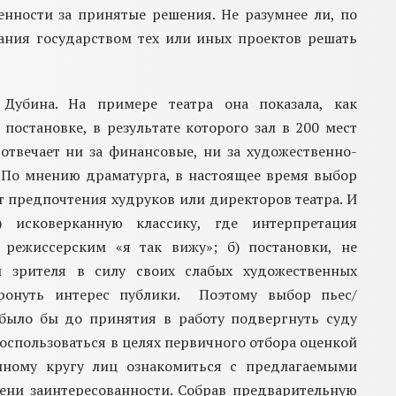
венности за принятые решения.
Не разумнее ли, по
ания государством тех или иных проектов решать
убина. На примере театра она показала, как
 постановке
, в результате которого зал в 200 мест
 отвечает
н
и
за финансовые
, ни за художественно-
По мнению
драматурга,
в
настоящее время выбор
т предпочтения худруков или директоров театра. И
) исковерканную классику, где интерпретация
 режиссерским «я так вижу»; б) постановки, не
 зрителя в силу своих слабых художественных
ронуть интерес публики.
Поэтому выбор пьес/
о было бы до
принятия в работу подвергнуть суду
оспользоваться в целях первичного отбора оценкой
анному кругу лиц ознакомиться с предлагаемыми
пени заинтересованности. Собрав предварительную