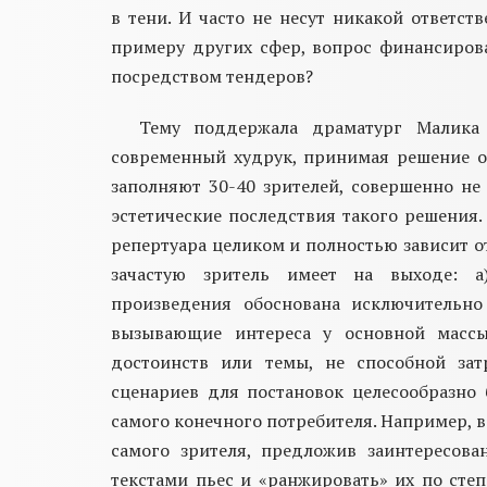
в тени. И часто не несут никакой ответст
примеру других сфер, вопрос финансиров
посредством тендеров?
Тему поддержала
драматург
Малика Д
современный худрук
,
принимая решение
о
заполняют 30-40 зрителей, совершенно не
эстетические
посл
ед
ствия такого решения.
репертуара целиком и полностью зависит о
зачастую зритель имеет на выходе: а
произведения обоснована исключительно
вызывающие интереса у основной массы
достоинств или темы, не способной зат
сценариев для постановок целесообразн
самого конечного потребителя. Например, в
самого зрителя, предложив заинтересов
текстами пьес и
«
ранжировать» их
по сте