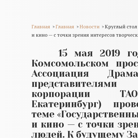
Главная
Главная
Новости
Круглый стол
>
>
>
и кино — с точки зрения интересов творчес
15 мая 2019 го
Комсомольском прос
Ассоциация Драм
представителям
корпорации
ТА
Екатеринбург)
про
теме
«Государственн
и кино — с точки зре
людей. К будущему За