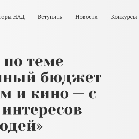
торы НАД
Вступить
Новости
Конкурсы
 по теме
енный бюджет
м и кино — с
 интересов
юдей»