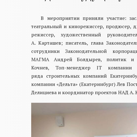
В мероприятии приняли участие:
за
театральный и кинорежиссер, продюсер,
д
режиссер, художественный руководите
А.
Карташев
;
пи
сатель,
г
лава Законодате
сотрудники Законодательной корпора
МАГМА
Андрей
Болдырев
,
п
олитик
и 
Кочнев
,
Т
оп
-менеджер
IT
компании 
ряда
строительных компаний Екатеринб
компании «Дельта» (Екатеринбург)
Лев Пос
Делициева
и
координатор проектов НАД А. 