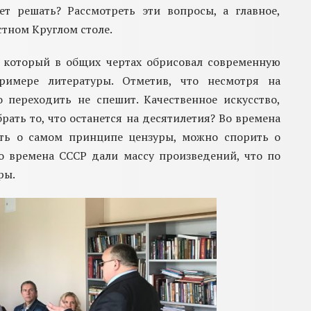
ет решать? Рассмотреть эти вопросы, а главное,
стном Круглом столе
.
, который
в общих чертах о
брисовал
современную
имере литературы
.
Отметив, что
несмотря на
о переходить не спешит. Качественное искусство,
брать то, что останется на десятилетия?
Во времена
ить о самом принципе цензуры, можно спорить о
то времена СССР дали массу произведений, что по
ры.