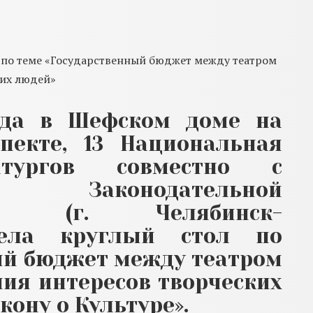
 по теме «Государственный бюджет между театром
ких людей»
да
в Шефском доме на
пекте, 13
Национальная
атургов совместно с
и Законодательной
О (г. Челябинск-
вела круглый стол по
ый бюджет между театром
ния интересов творческих
кону о Культуре».