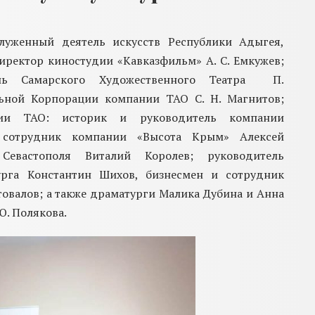
служенный деятель искусств Республики Адыгея,
иректор киностудии «Кавказфильм»
А. С.
Емкужев
;
ль Самарского Художест
в
енного Театра
П.
льной Корпорации компании ТАО
С. Н.
Магнитов
;
ции ТАО:
и
сторик
и
руководитель компании
сотрудник к
омпани
и
«
Высота Крым
»
Алексей
Севастополя
Виталий Королев; р
уководитель
урга Константин Шихов
,
бизнесмен
и
сотрудник
товалов
; а также
драматурги Малика Дубина
и
Анна
Ю. Полякова
.