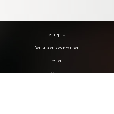
Авторам
Защита авторских прав
Устав
Услуги
Библиотека
Издательский проект НАД
Литературный журнал “СценГазета”